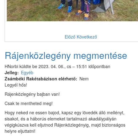
Előző
Következő
Rájenközlegény megmentése
HNorbi
küldte be
2023. 04. 06., cs – 15:51
időpontban
Jelleg
Egyéb
Zsámbéki Rakétabázison elérhető
Nem
Legyél hős!
Rájenközlegény bajban van!
Csak te mentheted meg!
Hogy neked ne essen bajod, kapsz egy lövedék álló mellényt,
sisakot, és a háborús elemeket tartalmazó akadálypályán
végigkúszva kell eljutnod Rájenközlegényig, majd biztonságos
helyre eljuttatni!