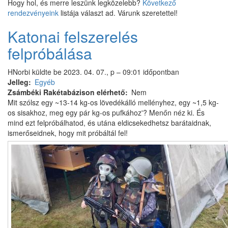
Hogy hol, és merre leszünk legközelebb?
Következő
rendezvényeink
listája választ ad. Várunk szeretettel!
Katonai felszerelés
felpróbálása
HNorbi
küldte be
2023. 04. 07., p – 09:01
időpontban
Jelleg
Egyéb
Zsámbéki Rakétabázison elérhető
Nem
Mit szólsz egy ~13-14 kg-os lövedékálló mellényhez, egy ~1,5 kg-
os sisakhoz, meg egy pár kg-os pufkához'? Menőn néz ki. És
mind ezt felpróbálhatod, és utána eldicsekedhetsz barátaidnak,
ismerőseidnek, hogy mit próbáltál fel!
Képek