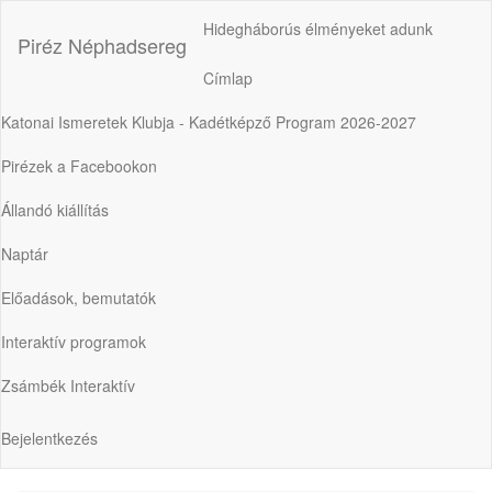
Ugrás
Hidegháborús élményeket adunk
a
Piréz Néphadsereg
tartalomra
Címlap
Fő
navigáció
Katonai Ismeretek Klubja - Kadétképző Program 2026-2027
Pirézek a Facebookon
Állandó kiállítás
Naptár
Előadások, bemutatók
Interaktív programok
Zsámbék Interaktív
Bejelentkezés
Felhasználói