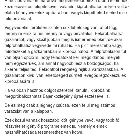
Hírközlés vonalon maradva megismerkedhetsz a tábori telefonok
kezelésével és telepítésével, valamint kipróbálhatod milyen volt az
élet a könnyűvezeték építő rajban, vagyis kiépítheted életed első
telefonvonalát.
Vegyivédelmi területen szintén sok lehetőség van, attól függ
mennyire érsz rá, és mennyire vagy bevállalós. Felpróbálhatsz
gázálarcot, vagy kicsit jobban meg is ismerheted őket, de akár
felpróbálhatsz vegyivédelmi ruhát is. Ha picit merészebb vagy,
mindezeket a gázkamrában is kipróbálhatod. A felpróbáláson túl
van olyan opció is, hogy feladatokat kell megoldanod, melyek
nem egyszerűek, ám annál nagyobb lesz a boldogságod, ha
sikerrel teljesíted. Feladatból rengeteg rejlik a varázzsákban. A
gázálarcon kívül van lehetőséged sűrített levegős légzőkészülék
kipróbálására is.
Ha valóban hasznos dolgot szeretnél tanulni, kipróbálni:
megpróbálkozhatsz Bájenközlegény újraélesztésével is.
De ez még csak a jéghegy csúcsa, ezen felül még számos
varázslat van a kalapban.
Ezek közül vannak hosszabb időt igénybe vevő, vagy több fő
részvételét igénylő programelemek is. Némely elemek
használhatósága testmérethez van kötve.