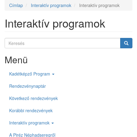
fiók
Címlap
Interaktív programok
Interaktív programok
menüje
Interaktív programok
Keresés
Keres
Keresés
Menü
Kadétképző Program
Rendezvénynaptár
Következő rendezvények
Korábbi rendezvények
Interaktív programok
A Piréz Néphadseregről