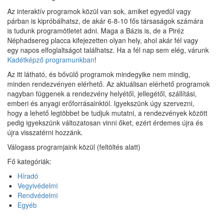
Az interaktív programok közül van sok, amiket egyedül vagy
párban is kipróbálhatsz, de akár 6-8-10 fős társaságok számára
is tudunk programötletet adni. Maga a Bázis is, de a Piréz
Néphadsereg placca kifejezetten olyan hely, ahol akár fél vagy
egy napos elfoglaltságot találhatsz. Ha a fél nap sem elég, várunk
Kadétképző programunkban
!
Az itt látható, és bővülő programok mindegyike nem mindig,
minden rendezvényen elérhető. Az aktuálisan elérhető programok
nagyban függenek a rendezvény helyétől, jellegétől, szállítási,
emberi és anyagi erőforrásainktól. Igyekszünk úgy szervezni,
hogy a lehető legtöbbet be tudjuk mutatni, a rendezvények között
pedig igyekszünk változatosan vinni őket, ezért érdemes újra és
újra visszatérni hozzánk.
Válogass programjaink közül (feltöltés alatt)
Fő kategóriák:
Híradó
Vegyivédelmi
Rendvédelmi
Egyéb