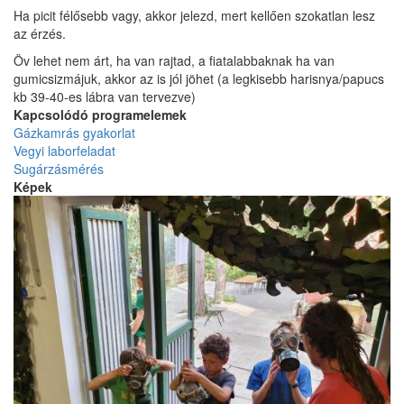
Ha picit félősebb vagy, akkor jelezd, mert kellően szokatlan lesz
az érzés.
Öv lehet nem árt, ha van rajtad, a fiatalabbaknak ha van
gumicsizmájuk, akkor az is jól jöhet (a legkisebb harisnya/papucs
kb 39-40-es lábra van tervezve)
Kapcsolódó programelemek
Gázkamrás gyakorlat
Vegyi laborfeladat
Sugárzásmérés
Képek