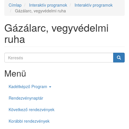
fiók
Címlap
Interaktív programok
Interaktív programok
menüje
Gázálarc, vegyvédelmi ruha
Gázálarc, vegyvédelmi
ruha
Keresés
Keres
Keresés
Menü
Kadétképző Program
Rendezvénynaptár
Következő rendezvények
Korábbi rendezvények