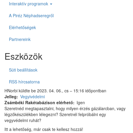
Interaktív programok
A Piréz Néphadseregről
Elérhetőségek
Partnereink
Eszközök
Süti beállítások
RSS hírcsatorna
HNorbi
küldte be
2023. 04. 06., cs – 15:16
időpontban
Jelleg
Vegyivédelmi
Zsámbéki Rakétabázison elérhető
Igen
Szeretnéd megtapasztalni, hogy milyen érzés gázálarcban, vagy
légzőkészülékben lélegezni? Szeretnél felpróbálni egy
vegyvédelmi ruhát?
Itt a lehetőség, már csak te kellesz hozzá!