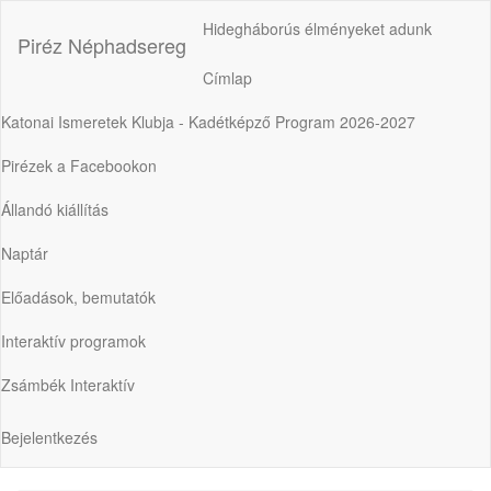
Ugrás
Hidegháborús élményeket adunk
a
Piréz Néphadsereg
tartalomra
Címlap
Fő
navigáció
Katonai Ismeretek Klubja - Kadétképző Program 2026-2027
Pirézek a Facebookon
Állandó kiállítás
Naptár
Előadások, bemutatók
Interaktív programok
Zsámbék Interaktív
Bejelentkezés
Felhasználói