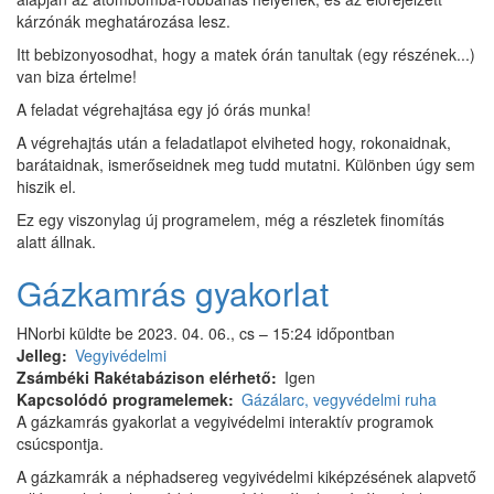
kárzónák meghatározása lesz.
Itt bebizonyosodhat, hogy a matek órán tanultak (egy részének...)
van biza értelme!
A feladat végrehajtása egy jó órás munka!
A végrehajtás után a feladatlapot elviheted hogy, rokonaidnak,
barátaidnak, ismerőseidnek meg tudd mutatni. Különben úgy sem
hiszik el.
Ez egy viszonylag új programelem, még a részletek finomítás
alatt állnak.
Gázkamrás gyakorlat
HNorbi
küldte be
2023. 04. 06., cs – 15:24
időpontban
Jelleg
Vegyivédelmi
Zsámbéki Rakétabázison elérhető
Igen
Kapcsolódó programelemek
Gázálarc, vegyvédelmi ruha
A gázkamrás gyakorlat a vegyivédelmi interaktív programok
csúcspontja.
A gázkamrák a néphadsereg vegyivédelmi kiképzésének alapvető