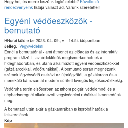
Hogy hol, és merre leszünk legközelebb?
Következő
rendezvényeink
listája választ ad. Várunk szeretettel!
Egyéni védőeszközök -
bemutató
HNorbi
küldte be
2023. 04. 09., v – 14:54
időpontban
Jelleg
Vegyivédelmi
Ennél a bemutatónál - ami átmenet az előadás és az interaktív
program között - az érdeklődők megismerkedhetnek a
hidegháborúban, és utána alkalmazott egyéni védőeszközökkel
(gázálarcokkal, védőruhákkal). A bemutató során megnézünk
számok légzésvédő eszközt az újralégzőtől, a gázálarcon és a
menekülő kámzsán át modern sűrített levegős légzőkészülékekig.
Védőruha terén elsősorban az itthoni polgári védelemnél és a
néphadseregnél alkalmazott vegyivédelmi ruhákkal ismerkedünk
meg.
A bemutató után akár a gázkamrában is kipróbálhatóak a
felszerelések.
Kép