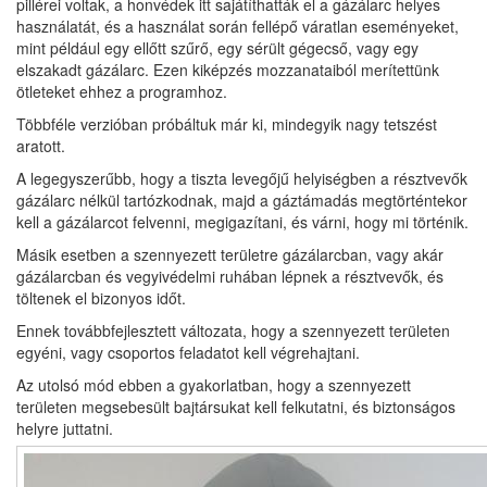
pillérei voltak, a honvédek itt sajátíthatták el a gázálarc helyes
használatát, és a használat során fellépő váratlan eseményeket,
mint például egy ellőtt szűrő, egy sérült gégecső, vagy egy
elszakadt gázálarc. Ezen kiképzés mozzanataiból merítettünk
ötleteket ehhez a programhoz.
Többféle verzióban próbáltuk már ki, mindegyik nagy tetszést
aratott.
A legegyszerűbb, hogy a tiszta levegőjű helyiségben a résztvevők
gázálarc nélkül tartózkodnak, majd a gáztámadás megtörténtekor
kell a gázálarcot felvenni, megigazítani, és várni, hogy mi történik.
Másik esetben a szennyezett területre gázálarcban, vagy akár
gázálarcban és vegyivédelmi ruhában lépnek a résztvevők, és
töltenek el bizonyos időt.
Ennek továbbfejlesztett változata, hogy a szennyezett területen
egyéni, vagy csoportos feladatot kell végrehajtani.
Az utolsó mód ebben a gyakorlatban, hogy a szennyezett
területen megsebesült bajtársukat kell felkutatni, és biztonságos
helyre juttatni.
Képek