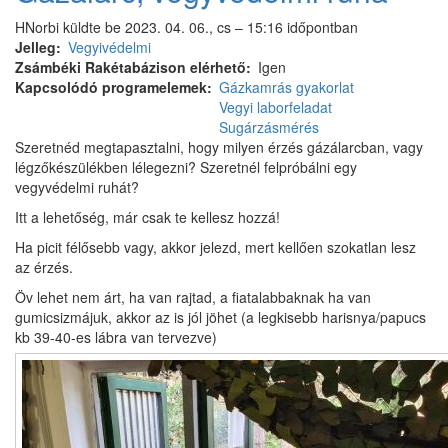
HNorbi
küldte be
2023. 04. 06., cs – 15:16
időpontban
Jelleg
Vegyivédelmi
Zsámbéki Rakétabázison elérhető
Igen
Kapcsolódó programelemek
Gázkamrás gyakorlat
Vegyi laborfeladat
Sugárzásmérés
Szeretnéd megtapasztalni, hogy milyen érzés gázálarcban, vagy
légzőkészülékben lélegezni? Szeretnél felpróbálni egy
vegyvédelmi ruhát?
Itt a lehetőség, már csak te kellesz hozzá!
Ha picit félősebb vagy, akkor jelezd, mert kellően szokatlan lesz
az érzés.
Öv lehet nem árt, ha van rajtad, a fiatalabbaknak ha van
gumicsizmájuk, akkor az is jól jöhet (a legkisebb harisnya/papucs
kb 39-40-es lábra van tervezve)
Képek