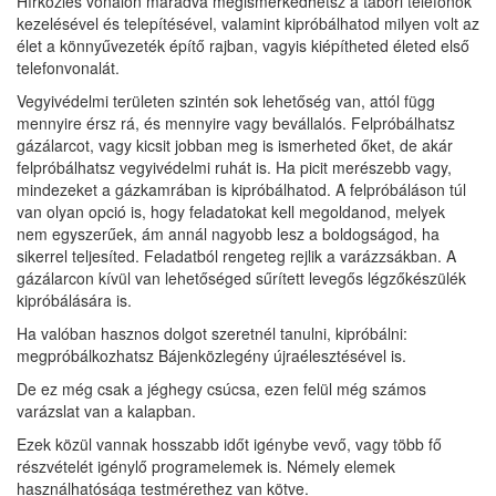
Hírközlés vonalon maradva megismerkedhetsz a tábori telefonok
kezelésével és telepítésével, valamint kipróbálhatod milyen volt az
élet a könnyűvezeték építő rajban, vagyis kiépítheted életed első
telefonvonalát.
Vegyivédelmi területen szintén sok lehetőség van, attól függ
mennyire érsz rá, és mennyire vagy bevállalós. Felpróbálhatsz
gázálarcot, vagy kicsit jobban meg is ismerheted őket, de akár
felpróbálhatsz vegyivédelmi ruhát is. Ha picit merészebb vagy,
mindezeket a gázkamrában is kipróbálhatod. A felpróbáláson túl
van olyan opció is, hogy feladatokat kell megoldanod, melyek
nem egyszerűek, ám annál nagyobb lesz a boldogságod, ha
sikerrel teljesíted. Feladatból rengeteg rejlik a varázzsákban. A
gázálarcon kívül van lehetőséged sűrített levegős légzőkészülék
kipróbálására is.
Ha valóban hasznos dolgot szeretnél tanulni, kipróbálni:
megpróbálkozhatsz Bájenközlegény újraélesztésével is.
De ez még csak a jéghegy csúcsa, ezen felül még számos
varázslat van a kalapban.
Ezek közül vannak hosszabb időt igénybe vevő, vagy több fő
részvételét igénylő programelemek is. Némely elemek
használhatósága testmérethez van kötve.