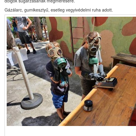
dolgok sugárzásának megmérésére.
Gázálarc, gumikesztyű, esetleg vegyivédelmi ruha adott.
Képek