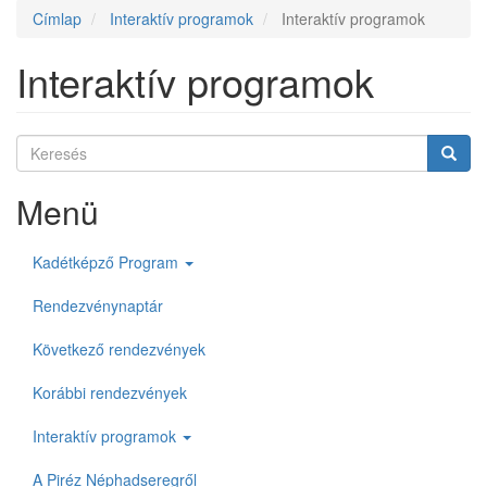
fiók
Címlap
Interaktív programok
Interaktív programok
menüje
Interaktív programok
Keresés
Keres
Keresés
Menü
Kadétképző Program
Rendezvénynaptár
Következő rendezvények
Korábbi rendezvények
Interaktív programok
A Piréz Néphadseregről