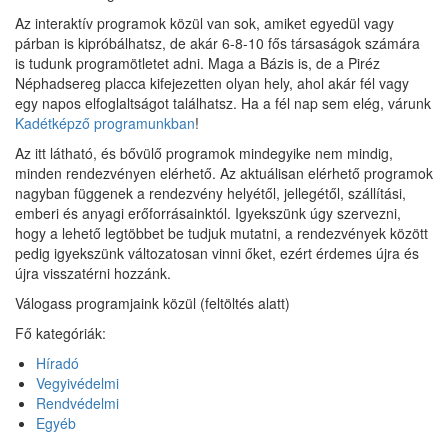
Az interaktív programok közül van sok, amiket egyedül vagy
párban is kipróbálhatsz, de akár 6-8-10 fős társaságok számára
is tudunk programötletet adni. Maga a Bázis is, de a Piréz
Néphadsereg placca kifejezetten olyan hely, ahol akár fél vagy
egy napos elfoglaltságot találhatsz. Ha a fél nap sem elég, várunk
Kadétképző programunkban
!
Az itt látható, és bővülő programok mindegyike nem mindig,
minden rendezvényen elérhető. Az aktuálisan elérhető programok
nagyban függenek a rendezvény helyétől, jellegétől, szállítási,
emberi és anyagi erőforrásainktól. Igyekszünk úgy szervezni,
hogy a lehető legtöbbet be tudjuk mutatni, a rendezvények között
pedig igyekszünk változatosan vinni őket, ezért érdemes újra és
újra visszatérni hozzánk.
Válogass programjaink közül (feltöltés alatt)
Fő kategóriák:
Híradó
Vegyivédelmi
Rendvédelmi
Egyéb