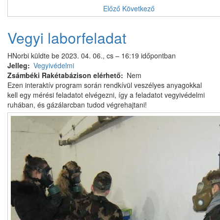
Előző
Következő
Vegyi laborfeladat
HNorbi
küldte be
2023. 04. 06., cs – 16:19
időpontban
Jelleg
Vegyivédelmi
Zsámbéki Rakétabázison elérhető
Nem
Ezen interaktív program során rendkívül veszélyes anyagokkal
kell egy mérési feladatot elvégezni, így a feladatot vegyivédelmi
ruhában, és gázálarcban tudod végrehajtani!
Képek