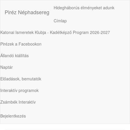
Ugrás
Hidegháborús élményeket adunk
a
Piréz Néphadsereg
tartalomra
Címlap
Fő
navigáció
Katonai Ismeretek Klubja - Kadétképző Program 2026-2027
Pirézek a Facebookon
Állandó kiállítás
Naptár
Előadások, bemutatók
Interaktív programok
Zsámbék Interaktív
Bejelentkezés
Felhasználói