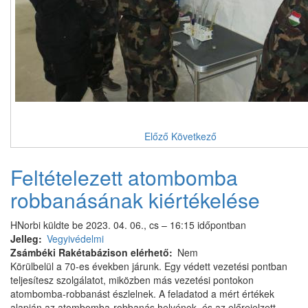
Előző
Következő
Feltételezett atombomba
robbanásának kiértékelése
HNorbi
küldte be
2023. 04. 06., cs – 16:15
időpontban
Jelleg
Vegyivédelmi
Zsámbéki Rakétabázison elérhető
Nem
Körülbelül a 70-es években járunk. Egy védett vezetési pontban
teljesítesz szolgálatot, miközben más vezetési pontokon
atombomba-robbanást észlelnek. A feladatod a mért értékek
alapján az atombomba-robbanás helyének, és az előrejelzett