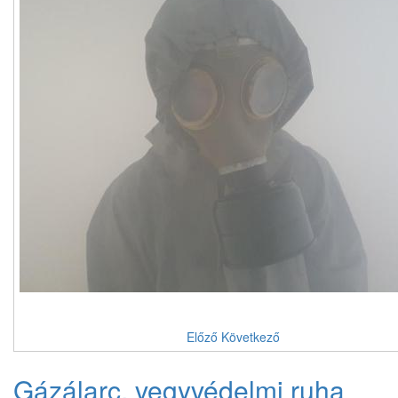
Előző
Következő
Gázálarc, vegyvédelmi ruha