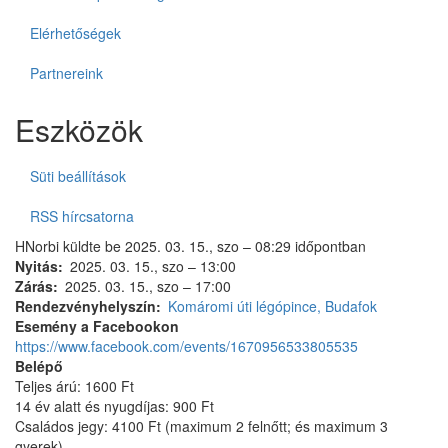
Elérhetőségek
Partnereink
Eszközök
Süti beállítások
RSS hírcsatorna
HNorbi
küldte be
2025. 03. 15., szo – 08:29
időpontban
Nyitás
2025. 03. 15., szo – 13:00
Zárás
2025. 03. 15., szo – 17:00
Rendezvényhelyszín
Komáromi úti légópince, Budafok
Esemény a Facebookon
https://www.facebook.com/events/1670956533805535
Belépő
Teljes árú: 1600 Ft
14 év alatt és nyugdíjas: 900 Ft
Családos jegy: 4100 Ft (maximum 2 felnőtt; és maximum 3
gyerek)