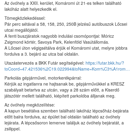
Az óvóhely a XXII. kerület, Komáromi út 21-es telken található
lakóház alatt helyezkedik el.
Tömegközlekedéssel:
Pár perc sétával a 58, 158, 250, 250B jelzésű autóbuszok Lőcsei
utcai megállójától.
A fenti buszjáratok nagyobb indulási csomópontjai: Móricz
Zsigmond körtér, Savoya Park, Kelenföld Vasútállomás.
A Lőcsei úton végigsétálva érjük el Komáromi utat, melyre jobbra
fordulva a 3. bejáró az utca bal oldalán.
Utazástervezés a BKK Futár segítségével:
https://futar.bkk.hu/?
toCoord=47.421536%2C19.022994&toName=Kom%C3%A1rom…
Parkolás gépjárművel, motorkerékpárral:
Kérjük az ingatlanra ne hajtsanak be, gépjárművükkel a KRESZ
szabályait betartva az utcán, vagy a 28 szám előtt, a Kiserdő
játszótér mellett található, kiépített parkolóba álljanak meg.
Az óvóhely megközelítése:
A kapun besétálva szemben található lakóház lépcsőház-bejárata
előtt balra fordulva, az épület bal oldalán található az óvóhely
lejárata. A lépcsősoron lemenve találjuk az óvóhely bejáratát, a
zsilippel.