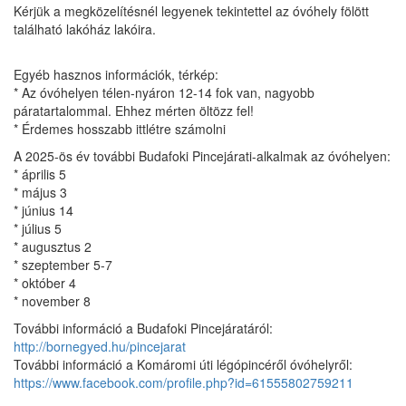
Kérjük a megközelítésnél legyenek tekintettel az óvóhely fölött
található lakóház lakóira.
Egyéb hasznos információk, térkép:
* Az óvóhelyen télen-nyáron 12-14 fok van, nagyobb
páratartalommal. Ehhez mérten öltözz fel!
* Érdemes hosszabb ittlétre számolni
A 2025-ös év további Budafoki Pincejárati-alkalmak az óvóhelyen:
* április 5
* május 3
* június 14
* július 5
* augusztus 2
* szeptember 5-7
* október 4
* november 8
További információ a Budafoki Pincejáratáról:
http://bornegyed.hu/pincejarat
További információ a Komáromi úti légópincéről óvóhelyről:
https://www.facebook.com/profile.php?id=61555802759211