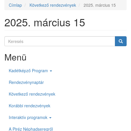
fiók
Címlap
Következő rendezvények
2025. március 15
menüje
2025. március 15
Keresés
Keres
Keresés
Menü
Kadétképző Program
Rendezvénynaptár
Következő rendezvények
Korábbi rendezvények
Interaktív programok
A Piréz Néphadseregről