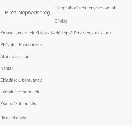
Ugrás
Hidegháborús élményeket adunk
a
Piréz Néphadsereg
tartalomra
Címlap
Fő
navigáció
Katonai Ismeretek Klubja - Kadétképző Program 2026-2027
Pirézek a Facebookon
Állandó kiállítás
Naptár
Előadások, bemutatók
Interaktív programok
Zsámbék Interaktív
Bejelentkezés
Felhasználói