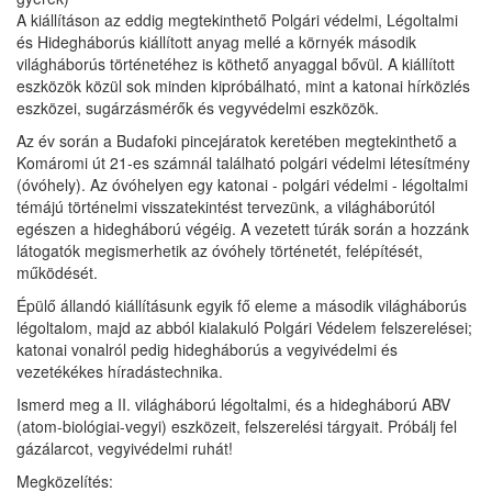
A kiállításon az eddig megtekinthető Polgári védelmi, Légoltalmi
és Hidegháborús kiállított anyag mellé a környék második
világháborús történetéhez is köthető anyaggal bővül. A kiállított
eszközök közül sok minden kipróbálható, mint a katonai hírközlés
eszközei, sugárzásmérők és vegyvédelmi eszközök.
Az év során a Budafoki pincejáratok keretében megtekinthető a
Komáromi út 21-es számnál található polgári védelmi létesítmény
(óvóhely). Az óvóhelyen egy katonai - polgári védelmi - légoltalmi
témájú történelmi visszatekintést tervezünk, a világháborútól
egészen a hidegháború végéig. A vezetett túrák során a hozzánk
látogatók megismerhetik az óvóhely történetét, felépítését,
működését.
Épülő állandó kiállításunk egyik fő eleme a második világháborús
légoltalom, majd az abból kialakuló Polgári Védelem felszerelései;
katonai vonalról pedig hidegháborús a vegyivédelmi és
vezetékékes híradástechnika.
Ismerd meg a II. világháború légoltalmi, és a hidegháború ABV
(atom-biológiai-vegyi) eszközeit, felszerelési tárgyait. Próbálj fel
gázálarcot, vegyivédelmi ruhát!
Megközelítés: