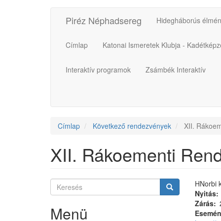
Ugrás
Piréz Néphadsereg
Fő
Felhasználói
Hidegháborús élmén
a
tartalomra
navigáció
fiók
Címlap
Katonai Ismeretek Klubja - Kadétké
menüje
Interaktív programok
Zsámbék Interaktív
Címlap
Következő rendezvények
XII. Rákoem
XII. Rákoementi Rend
Keresés
HNorbi
k
Keresés
Keresés
Nyitás
Zárás
Menü
Esemén