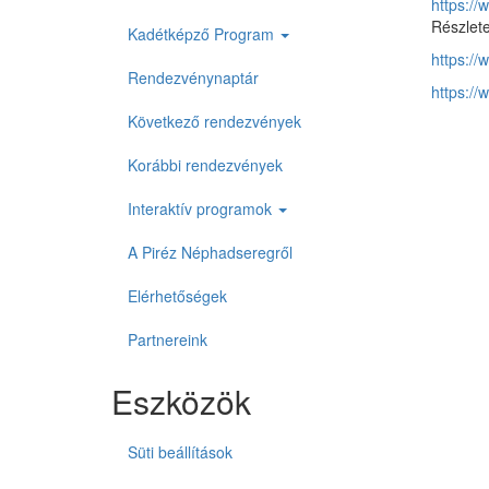
https:/
Részlete
Kadétképző Program
https:/
Rendezvénynaptár
https:/
Következő rendezvények
Korábbi rendezvények
Interaktív programok
A Piréz Néphadseregről
Elérhetőségek
Partnereink
Eszközök
Süti beállítások